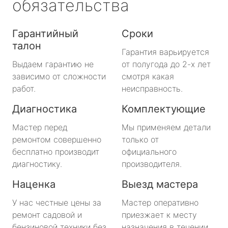
обязательства
Гарантийный
Сроки
талон
Гарантия варьируется
Выдаем гарантию не
от полугода до 2-х лет
зависимо от сложности
смотря какая
работ.
неисправность.
Диагностика
Комплектующие
Мастер перед
Мы применяем детали
ремонтом совершенно
только от
бесплатно производит
официального
диагностику.
производителя.
Наценка
Выезд мастера
У нас честные цены за
Мастер оперативно
ремонт садовой и
приезжает к месту
бензиновой техники без
назначения в течении