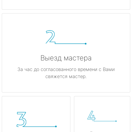
Гатчина
Ивангород
Каменногорск
Кингисепп
Выезд мастера
Кириши
За час до согласованного времени с Вами
свяжется мастер.
Кировск
Коммунар
Кудрово
Лодейное Поле