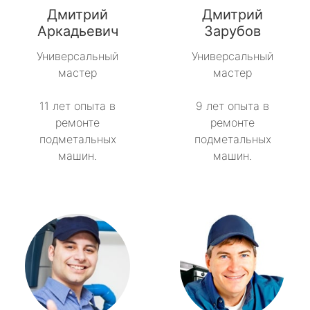
Дмитрий
Дмитрий
Советский
Аркадьевич
Зарубов
Универсальный
Универсальный
Тайцы
мастер
мастер
Токсово
11 лет опыта в
9 лет опыта в
ремонте
ремонте
Толмачёво
подметальных
подметальных
машин.
машин.
Ульяновка
Фёдоровское
Форносово
Янино-1