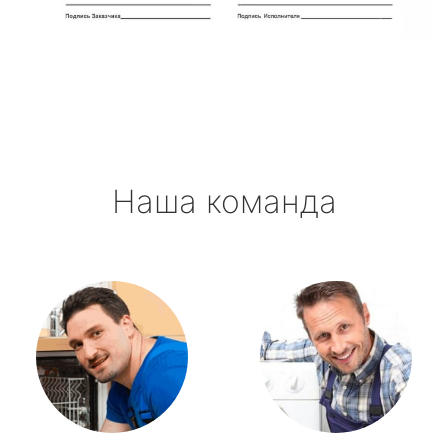
Новоселье
Павлово
Приладожский
Наша команда
Рахья
Рощино
Рябово
Свирьстрой
Сиверский
Синявино