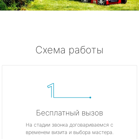
Смолячково
Ушково
Серово
Схема работы
Бокситогорск
Волосово
Волхов
Всеволожск
Бесплатный вызов
Выборг
На стадии звонка договариваемся с
временем визита и выбора мастера.
Высоцк