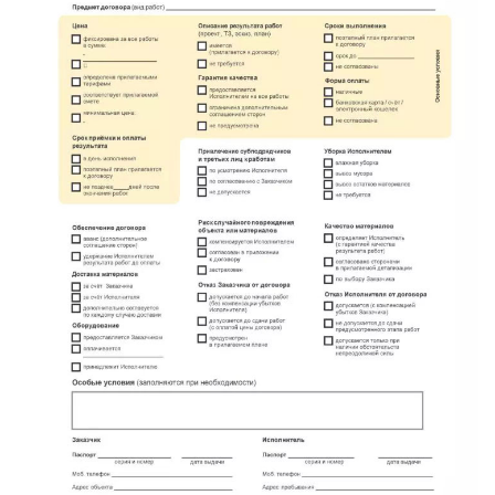
имени Морозова
имени Свердлова
Красный Бор
Кузнечное
Кузьмоловский
Лебяжье
Лесогорский
Мга
Назия
Никольский