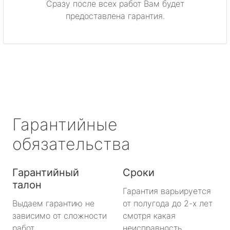
Сразу после всех работ Вам будет
Приозерск
предоставлена гарантия.
Светогорск
Сертолово
Сланцы
Сосновый Бор
Гарантийные
Сясьстрой
обязательства
Тихвин
Гарантийный
Сроки
талон
Тосно
Гарантия варьируется
Выдаем гарантию не
от полугода до 2-х лет
Шлиссельбург
зависимо от сложности
смотря какая
работ.
неисправность.