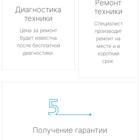
Ремонт
Луга
Диагностика
техники
техники
Любань
Специалист
Цена за ремонт
производит
будет известна
Мурино
ремонт на
после бесплатной
месте и в
диагностики.
короткий
Никольское
срок.
Новая Ладога
Отрадное
Пикалёво
Подпорожье
Получение гарантии
Приморск