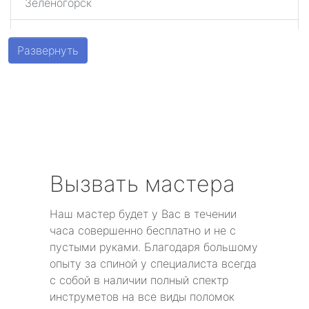
Зеленогорск
Шушары
Развернуть
Парголово
Металлострой
Стрельна
Песочный
Вызвать мастера
Понтонный
Наш мастер будет у Вас в течении
часа совершенно бесплатно и не с
Левашово
пустыми руками. Благодаря большому
опыту за спиной у специалиста всегда
Лисий Нос
с собой в наличии полный спектр
инструметов на все виды поломок
Репино