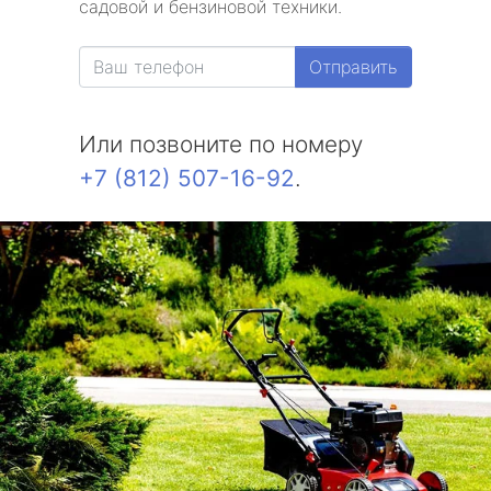
садовой и бензиновой техники.
Александровская
Отправить
Белоостров
Или позвоните по номеру
Молодежное
+7 (812) 507-16-92
.
Солнечное
Комарово
Усть-Ижора
Саперный
Петро-Славянка
Тярлево