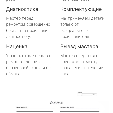
Большая Ижора
Диагностика
Комплектующие
Будогощь
Мастер перед
Мы применяем детали
ремонтом совершенно
только от
Важины
бесплатно производит
официального
диагностику.
производителя.
Виллози
Наценка
Выезд мастера
Вознесенье
У нас честные цены за
Мастер оперативно
ремонт садовой и
приезжает к месту
Вырица
бензиновой техники без
назначения в течении
обмана.
часа.
Дружная Горка
Дубровка
Ефимовский