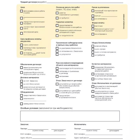
имени Морозова
имени Свердлова
Красный Бор
Кузнечное
Кузьмоловский
Лебяжье
Лесогорский
Мга
Назия
Никольский