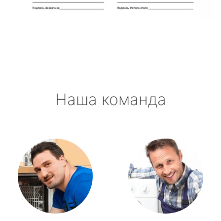
Новоселье
Павлово
Приладожский
Наша команда
Рахья
Рощино
Рябово
Свирьстрой
Сиверский
Синявино