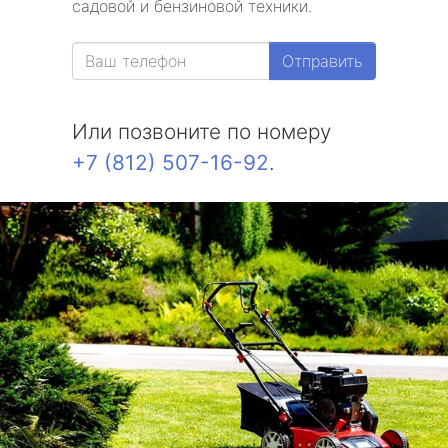
садовой и бензиновой техники.
Александровская
Отправить
Белоостров
Или позвоните по номеру
Молодежное
+7 (812) 507-16-92
.
Солнечное
Комарово
Усть-Ижора
Саперный
Петро-Славянка
Тярлево