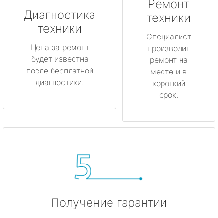
Ремонт
Луга
Диагностика
техники
техники
Любань
Специалист
Цена за ремонт
производит
будет известна
Мурино
ремонт на
после бесплатной
месте и в
диагностики.
короткий
Никольское
срок.
Новая Ладога
Отрадное
Пикалёво
Подпорожье
Получение гарантии
Приморск