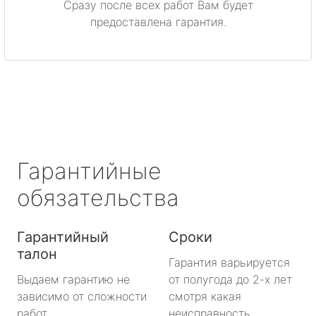
Сразу после всех работ Вам будет
Приозерск
предоставлена гарантия.
Светогорск
Сертолово
Сланцы
Сосновый Бор
Гарантийные
Сясьстрой
обязательства
Тихвин
Гарантийный
Сроки
талон
Тосно
Гарантия варьируется
Выдаем гарантию не
от полугода до 2-х лет
Шлиссельбург
зависимо от сложности
смотря какая
работ.
неисправность.