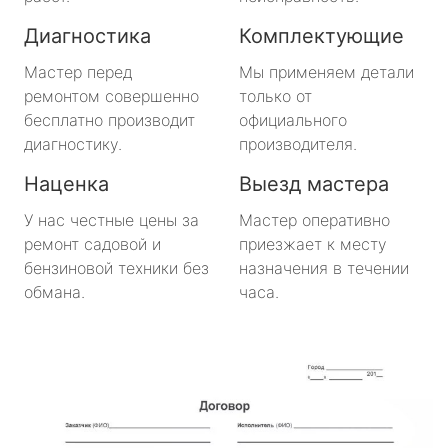
Большая Ижора
Диагностика
Комплектующие
Будогощь
Мастер перед
Мы применяем детали
ремонтом совершенно
только от
Важины
бесплатно производит
официального
диагностику.
производителя.
Виллози
Наценка
Выезд мастера
Вознесенье
У нас честные цены за
Мастер оперативно
ремонт садовой и
приезжает к месту
Вырица
бензиновой техники без
назначения в течении
обмана.
часа.
Дружная Горка
Дубровка
Ефимовский