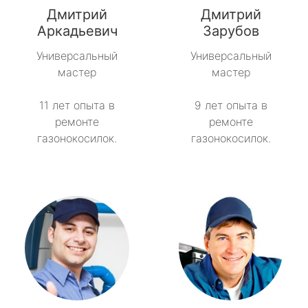
Дмитрий
Дмитрий
Советский
Аркадьевич
Зарубов
Универсальный
Универсальный
Тайцы
мастер
мастер
Токсово
11 лет опыта в
9 лет опыта в
ремонте
ремонте
Толмачёво
газонокосилок.
газонокосилок.
Ульяновка
Фёдоровское
Форносово
Янино-1