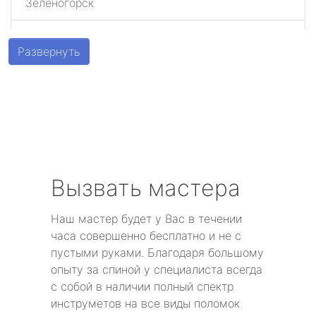
Зеленогорск
Шушары
Развернуть
Парголово
Металлострой
Стрельна
Песочный
Вызвать мастера
Понтонный
Наш мастер будет у Вас в течении
часа совершенно бесплатно и не с
Левашово
пустыми руками. Благодаря большому
опыту за спиной у специалиста всегда
Лисий Нос
с собой в наличии полный спектр
инструметов на все виды поломок
Репино