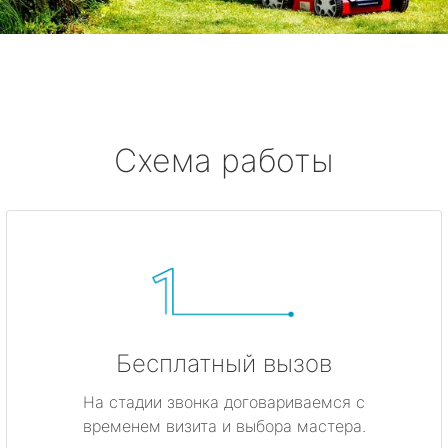
Смолячково
Ушково
Серово
Схема работы
Бокситогорск
Волосово
Волхов
Всеволожск
Бесплатный вызов
Выборг
На стадии звонка договариваемся с
временем визита и выбора мастера.
Высоцк