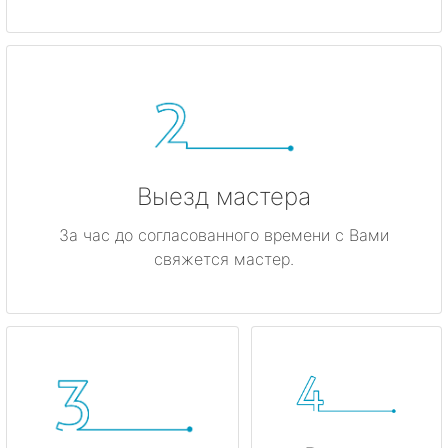
Гатчина
Ивангород
Каменногорск
Кингисепп
Выезд мастера
Кириши
За час до согласованного времени с Вами
свяжется мастер.
Кировск
Коммунар
Кудрово
Лодейное Поле