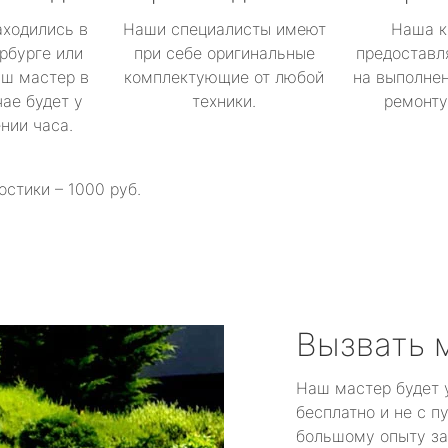
аходились в
Наши специалисты имеют
Наша к
рбурге или
при себе оригинальные
предоставл
аш мастер в
комплектующие от любой
на выполнен
ае будет у
техники.
ремонту 
ении часа.
остики – 1000 руб.
Вызвать 
Наш мастер будет 
бесплатно и не с п
большому опыту за