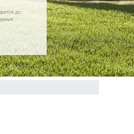
рется до
время.