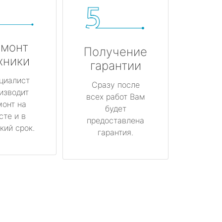
монт
Получение
хники
гарантии
циалист
Сразу после
изводит
всех работ Вам
монт на
будет
сте и в
предоставлена
кий срок.
гарантия.