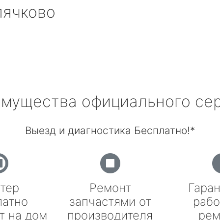
ячково
мущества официального се
Выезд и диагностика Бесплатно!*
тер
Ремонт
Гаран
латно
запчастями от
рабо
т на дом
производителя
рем