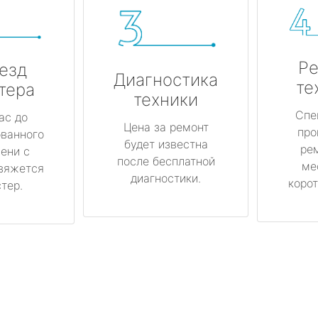
Ре
езд
Диагностика
те
тера
техники
Спе
ас до
Цена за ремонт
про
ованного
будет известна
ре
ени с
после бесплатной
ме
вяжется
диагностики.
корот
тер.