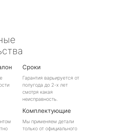
ные
ьства
алон
Сроки
е
Гарантия варьируется от
ости
полугода до 2-х лет
смотря какая
неисправность.
Комплектующие
онтом
Мы применяем детали
тно
только от официального