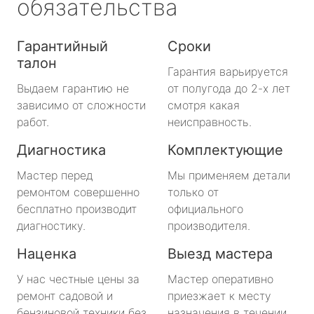
обязательства
Гарантийный
Сроки
талон
Гарантия варьируется
Выдаем гарантию не
от полугода до 2-х лет
зависимо от сложности
смотря какая
работ.
неисправность.
Диагностика
Комплектующие
Мастер перед
Мы применяем детали
ремонтом совершенно
только от
бесплатно производит
официального
диагностику.
производителя.
Наценка
Выезд мастера
У нас честные цены за
Мастер оперативно
ремонт садовой и
приезжает к месту
бензиновой техники без
назначения в течении