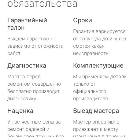
обязательства
Гарантийный
Сроки
талон
Гарантия варьируется
Выдаем гарантию не
от полугода до 2-х лет
зависимо от сложности
смотря какая
работ.
неисправность.
Диагностика
Комплектующие
Мастер перед
Мы применяем детали
ремонтом совершенно
только от
бесплатно производит
официального
диагностику.
производителя.
Наценка
Выезд мастера
У нас честные цены за
Мастер оперативно
ремонт садовой и
приезжает к месту
бензиновой техники без
назначения в течении