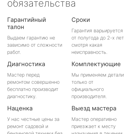
обязательства
Гарантийный
Сроки
талон
Гарантия варьируется
Выдаем гарантию не
от полугода до 2-х лет
зависимо от сложности
смотря какая
работ.
неисправность.
Диагностика
Комплектующие
Мастер перед
Мы применяем детали
ремонтом совершенно
только от
бесплатно производит
официального
диагностику.
производителя.
Наценка
Выезд мастера
У нас честные цены за
Мастер оперативно
ремонт садовой и
приезжает к месту
бензиновой техники без
назначения в течении