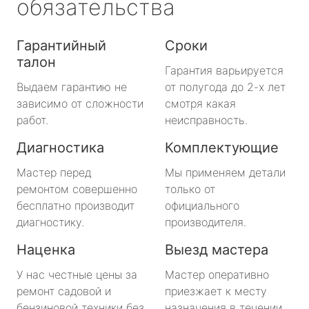
обязательства
Гарантийный
Сроки
талон
Гарантия варьируется
Выдаем гарантию не
от полугода до 2-х лет
зависимо от сложности
смотря какая
работ.
неисправность.
Диагностика
Комплектующие
Мастер перед
Мы применяем детали
ремонтом совершенно
только от
бесплатно производит
официального
диагностику.
производителя.
Наценка
Выезд мастера
У нас честные цены за
Мастер оперативно
ремонт садовой и
приезжает к месту
бензиновой техники без
назначения в течении