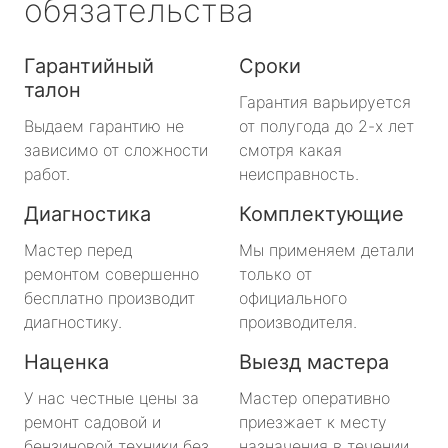
обязательства
Гарантийный
Сроки
талон
Гарантия варьируется
Выдаем гарантию не
от полугода до 2-х лет
зависимо от сложности
смотря какая
работ.
неисправность.
Диагностика
Комплектующие
Мастер перед
Мы применяем детали
ремонтом совершенно
только от
бесплатно производит
официального
диагностику.
производителя.
Наценка
Выезд мастера
У нас честные цены за
Мастер оперативно
ремонт садовой и
приезжает к месту
бензиновой техники без
назначения в течении