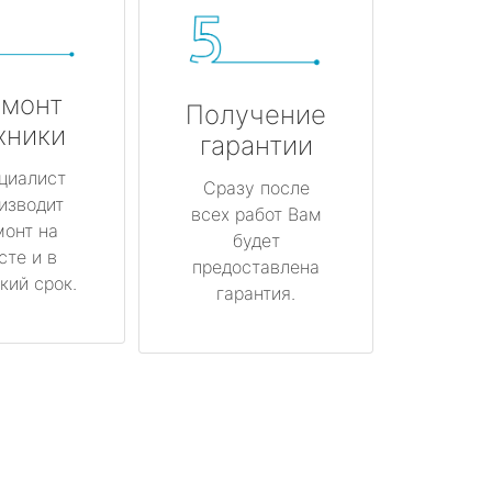
монт
Получение
хники
гарантии
циалист
Сразу после
изводит
всех работ Вам
монт на
будет
сте и в
предоставлена
кий срок.
гарантия.