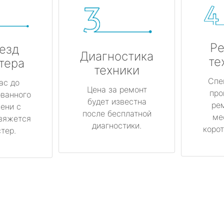
Ре
езд
Диагностика
те
тера
техники
Спе
ас до
Цена за ремонт
про
ованного
будет известна
ре
ени с
после бесплатной
ме
вяжется
диагностики.
корот
тер.