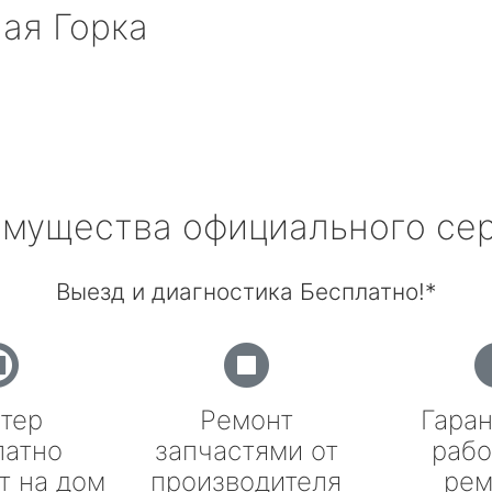
ая Горка
мущества официального се
Выезд и диагностика Бесплатно!*
тер
Ремонт
Гаран
латно
запчастями от
рабо
т на дом
производителя
рем