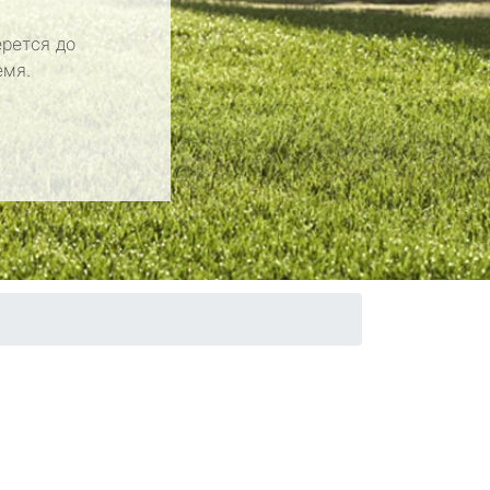
рется до
емя.