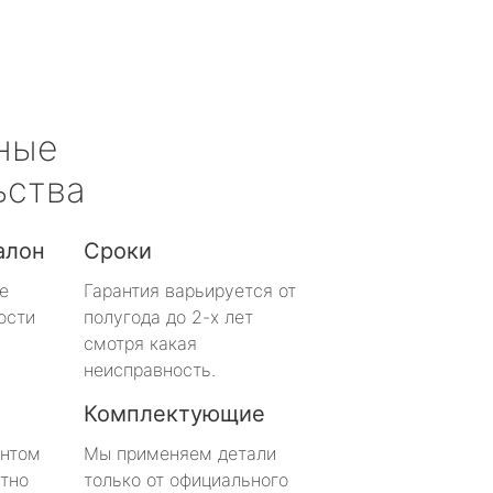
ные
ьства
алон
Сроки
е
Гарантия варьируется от
ости
полугода до 2-х лет
смотря какая
неисправность.
Комплектующие
онтом
Мы применяем детали
тно
только от официального