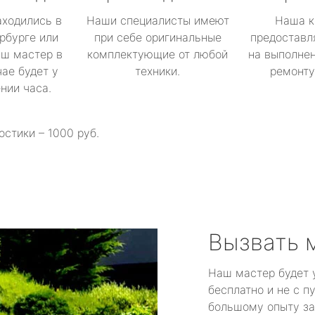
аходились в
Наши специалисты имеют
Наша к
рбурге или
при себе оригинальные
предоставл
аш мастер в
комплектующие от любой
на выполнен
ае будет у
техники.
ремонту 
ении часа.
остики – 1000 руб.
Вызвать 
Наш мастер будет 
бесплатно и не с п
большому опыту за