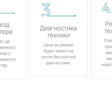
Ре
езд
Диагностика
те
тера
техники
Спе
ас до
Цена за ремонт
про
ованного
будет известна
ре
ени с
после бесплатной
ме
вяжется
диагностики.
корот
тер.