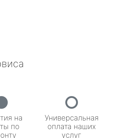
рвиса
тия на
Универсальная
ты по
оплата наших
онту
услуг