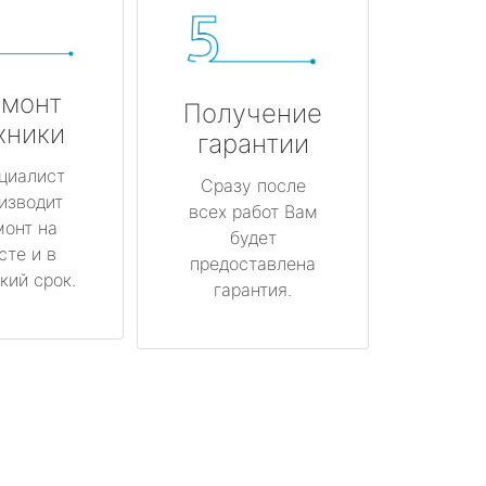
монт
Получение
хники
гарантии
циалист
Сразу после
изводит
всех работ Вам
монт на
будет
сте и в
предоставлена
кий срок.
гарантия.