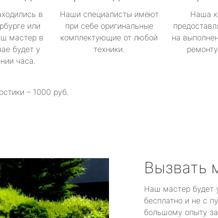
аходились в
Наши специалисты имеют
Наша к
рбурге или
при себе оригинальные
предоставл
аш мастер в
комплектующие от любой
на выполнен
ае будет у
техники.
ремонту 
ении часа.
остики – 1000 руб.
Вызвать 
Наш мастер будет 
бесплатно и не с п
большому опыту за