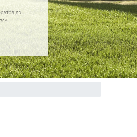
рется до
емя.