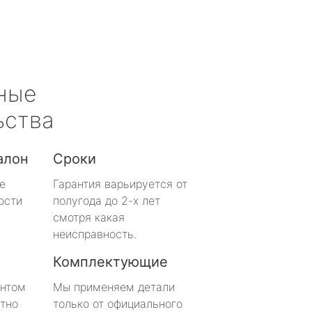
ные
ьства
алон
Сроки
е
Гарантия варьируется от
ости
полугода до 2-х лет
смотря какая
неисправность.
Комплектующие
онтом
Мы применяем детали
тно
только от официального