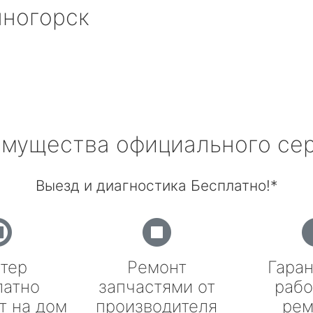
ногорск
мущества официального се
Выезд и диагностика Бесплатно!*
тер
Ремонт
Гаран
латно
запчастями от
рабо
т на дом
производителя
рем