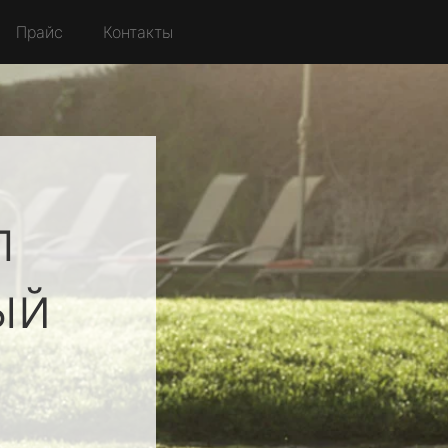
Прайс
Контакты
л
ый