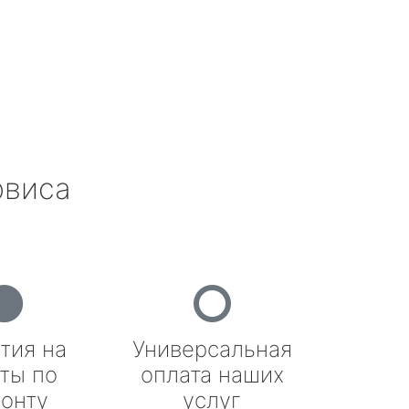
рвиса
тия на
Универсальная
ты по
оплата наших
онту
услуг