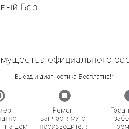
вый Бор
мущества официального се
Выезд и диагностика Бесплатно!*
тер
Ремонт
Гаран
латно
запчастями от
рабо
т на дом
производителя
рем