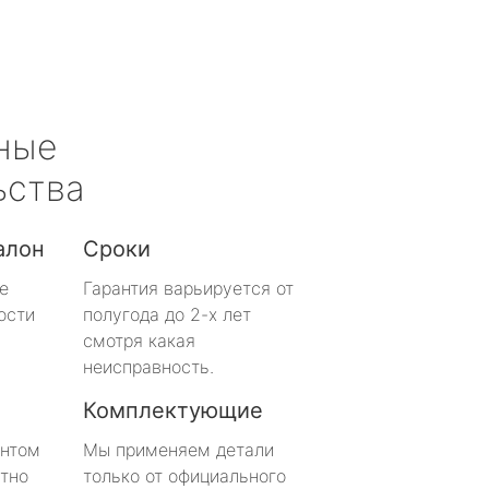
ные
ьства
алон
Сроки
е
Гарантия варьируется от
ости
полугода до 2-х лет
смотря какая
неисправность.
Комплектующие
онтом
Мы применяем детали
тно
только от официального