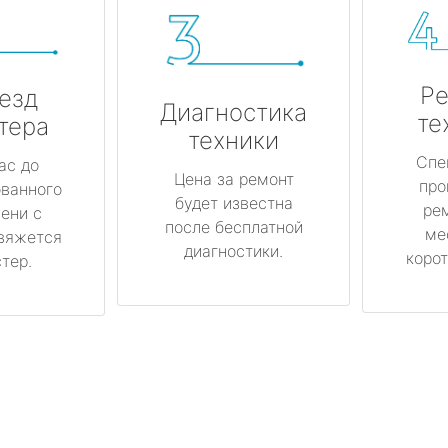
Ре
езд
Диагностика
те
тера
техники
Спе
ас до
Цена за ремонт
про
ованного
будет известна
ре
ени с
после бесплатной
ме
вяжется
диагностики.
корот
тер.