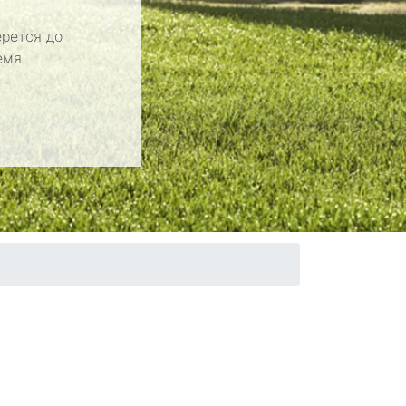
рется до
емя.