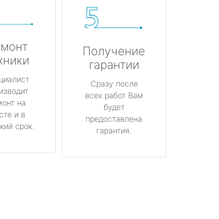
монт
Получение
хники
гарантии
циалист
Сразу после
изводит
всех работ Вам
монт на
будет
сте и в
предоставлена
кий срок.
гарантия.