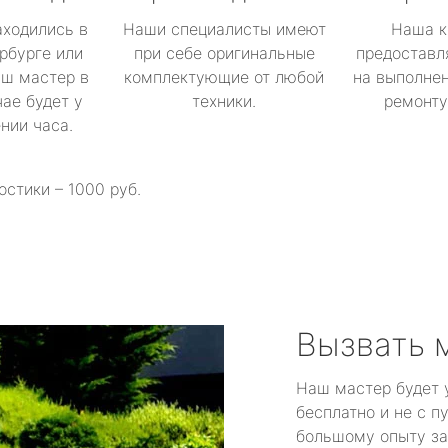
аходились в
Наши специалисты имеют
Наша к
рбурге или
при себе оригинальные
предоставл
аш мастер в
комплектующие от любой
на выполнен
ае будет у
техники.
ремонту 
ении часа.
остики – 1000 руб.
Вызвать 
Наш мастер будет 
бесплатно и не с п
большому опыту за