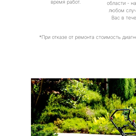
время работ.
области - н
любом случ
Вас в теч
*При отказе от ремонта стоимость диагн