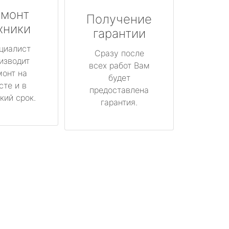
монт
Получение
хники
гарантии
циалист
Сразу после
изводит
всех работ Вам
монт на
будет
сте и в
предоставлена
кий срок.
гарантия.