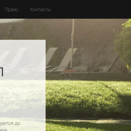
Прайс
Контакты
л
рется до
емя.