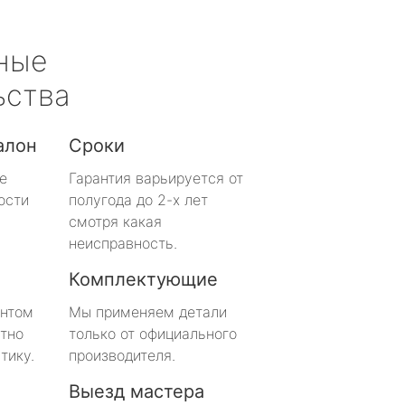
ные
ьства
алон
Сроки
е
Гарантия варьируется от
ости
полугода до 2-х лет
смотря какая
неисправность.
Комплектующие
онтом
Мы применяем детали
тно
только от официального
тику.
производителя.
Выезд мастера