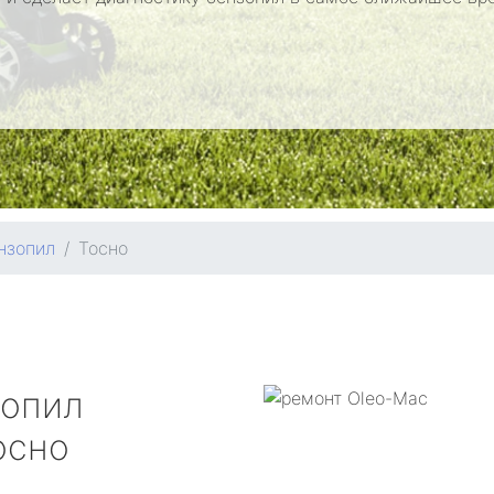
нзопил
Тосно
зопил
осно