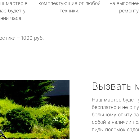
аш мастер в
комплектующие от любой
на выполнен
ае будет у
техники.
ремонту 
ении часа.
остики – 1000 руб.
Вызвать 
Наш мастер будет 
бесплатно и не с п
большому опыту за
собой в наличии по
виды поломок садов