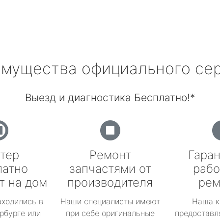
мущества официального се
Выезд и диагностика Бесплатно!*
тер
Ремонт
Гаран
латно
запчастями от
рабо
т на дом
производителя
рем
аходились в
Наши специалисты имеют
Наша к
рбурге или
при себе оригинальные
предоставл