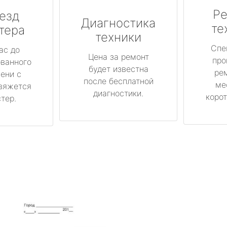
Ре
езд
Диагностика
те
тера
техники
Спе
ас до
Цена за ремонт
про
ованного
будет известна
ре
ени с
после бесплатной
ме
вяжется
диагностики.
корот
тер.