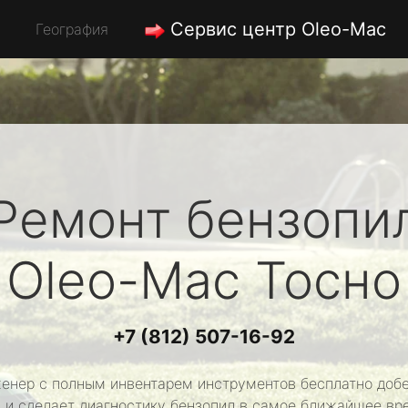
Сервис центр Oleo-Mac
География
Ремонт бензопи
Oleo-Mac
Тосно
+7 (812) 507-16-92
енер с полным инвентарем инструментов бесплатно добе
 и сделает диагностику бензопил в самое ближайшее вр