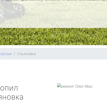
нзопил
Ульяновка
зопил
яновка