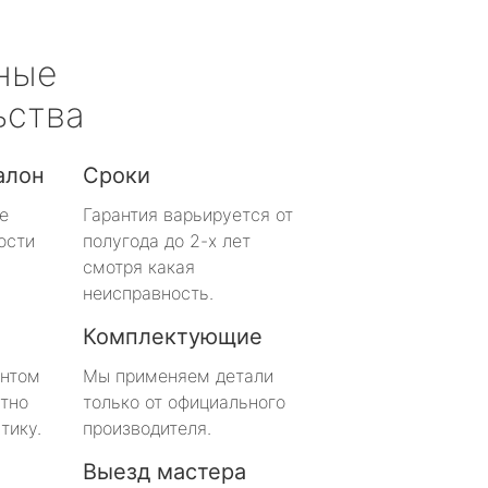
ные
ьства
алон
Сроки
е
Гарантия варьируется от
ости
полугода до 2-х лет
смотря какая
неисправность.
Комплектующие
онтом
Мы применяем детали
тно
только от официального
тику.
производителя.
Выезд мастера