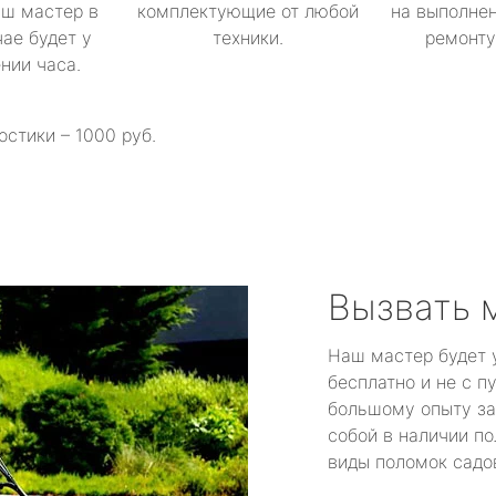
аш мастер в
комплектующие от любой
на выполнен
ае будет у
техники.
ремонту 
ении часа.
остики – 1000 руб.
Вызвать 
Наш мастер будет 
бесплатно и не с п
большому опыту за
собой в наличии по
виды поломок садов