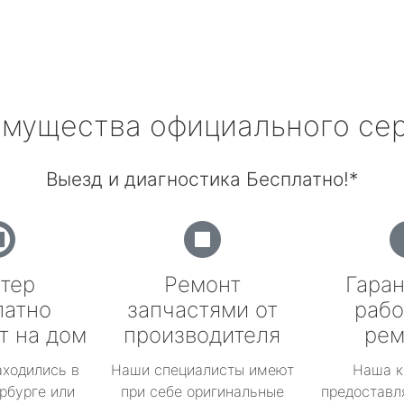
мущества официального се
Выезд и диагностика Бесплатно!*
тер
Ремонт
Гаран
латно
запчастями от
рабо
т на дом
производителя
рем
аходились в
Наши специалисты имеют
Наша к
рбурге или
при себе оригинальные
предоставл