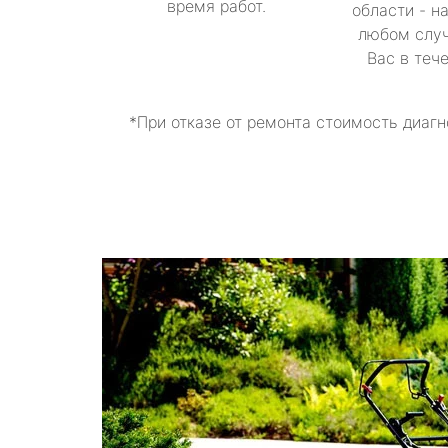
время работ.
области - н
любом случ
Вас в теч
*При отказе от ремонта стоимость диагн