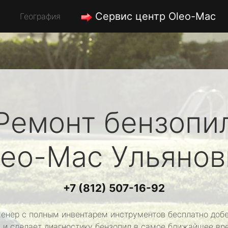
Сервис центр Oleo-Mac
География
Ремонт бензопи
leo-Mac
Ульянов
+7 (812) 507-16-92
енер с полным инвентарем инструментов бесплатно добе
 и сделает диагностику бензопил в самое ближайшее вр