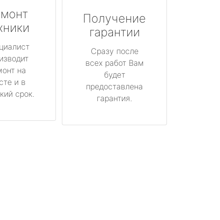
монт
Получение
хники
гарантии
циалист
Сразу после
изводит
всех работ Вам
монт на
будет
сте и в
предоставлена
кий срок.
гарантия.