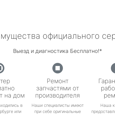
мущества официального се
Выезд и диагностика Бесплатно!*
тер
Ремонт
Гаран
латно
запчастями от
рабо
т на дом
производителя
рем
аходились в
Наши специалисты имеют
Наша к
рбурге или
при себе оригинальные
предоставл