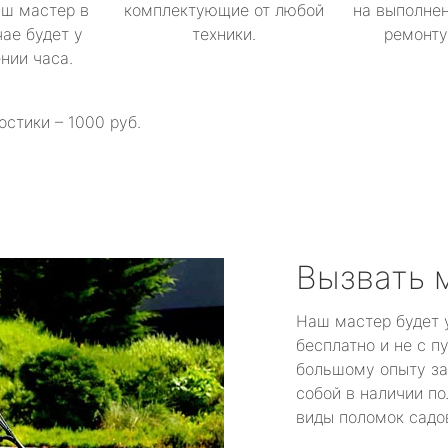
аш мастер в
комплектующие от любой
на выполнен
ае будет у
техники.
ремонту 
ении часа.
остики – 1000 руб.
Вызвать 
Наш мастер будет 
бесплатно и не с п
большому опыту за
собой в наличии по
виды поломок садов