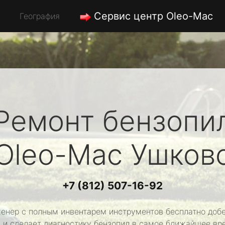
Сервис центр Oleo-Mac
География
Ремонт бензопи
Oleo-Mac
Ушков
+7 (812) 507-16-92
енер с полным инвентарем инструментов бесплатно добе
 и сделает диагностику бензопил в самое ближайшее вр