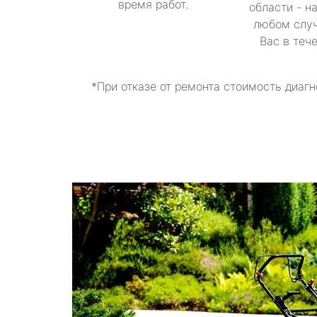
время работ.
области - н
любом случ
Вас в теч
*При отказе от ремонта стоимость диагн