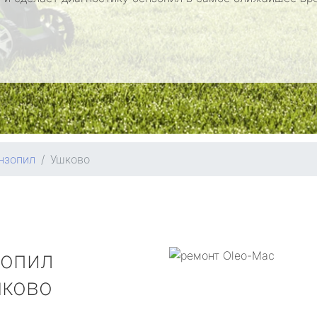
нзопил
Ушково
зопил
ково