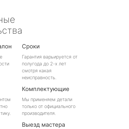
ные
ьства
алон
Сроки
е
Гарантия варьируется от
ости
полугода до 2-х лет
смотря какая
неисправность.
Комплектующие
онтом
Мы применяем детали
тно
только от официального
тику.
производителя.
Выезд мастера