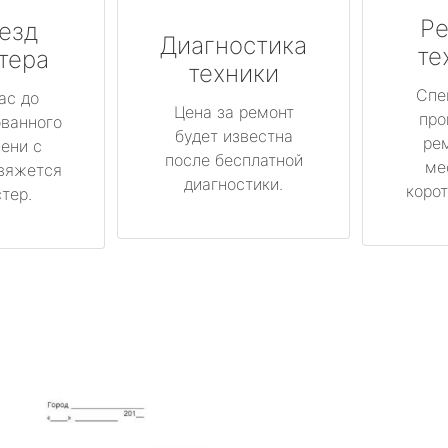
Ре
езд
Диагностика
те
тера
техники
Спе
ас до
Цена за ремонт
про
ованного
будет известна
ре
ени с
после бесплатной
ме
вяжется
диагностики.
корот
тер.