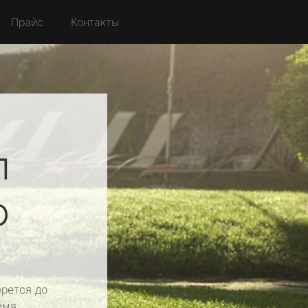
Прайс
Контакты
л
о
рется до
емя.