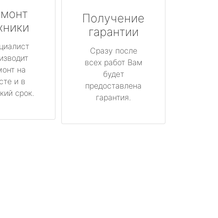
монт
Получение
хники
гарантии
циалист
Сразу после
изводит
всех работ Вам
монт на
будет
сте и в
предоставлена
кий срок.
гарантия.