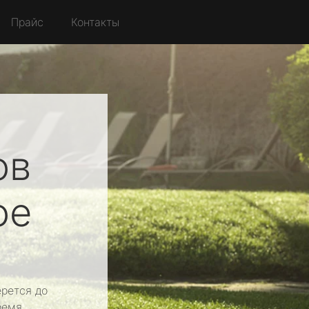
Прайс
Контакты
ов
ое
рется до
ремя.