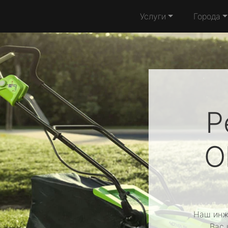
Услуги
Города
Р
O
Наш инж
Вас 