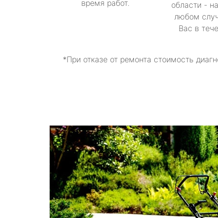
время работ.
области - н
любом случ
Вас в теч
*При отказе от ремонта стоимость диагн