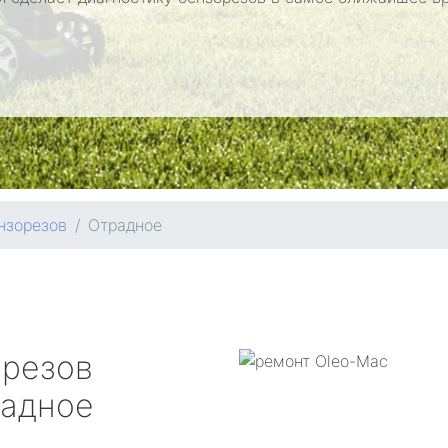
нзорезов
Отрадное
орезов
адное