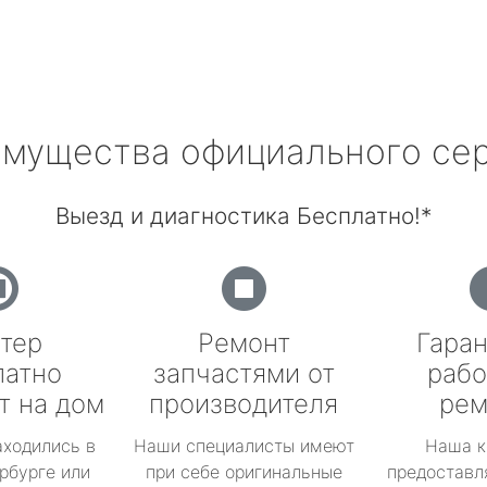
мущества официального се
Выезд и диагностика Бесплатно!*
тер
Ремонт
Гаран
латно
запчастями от
рабо
т на дом
производителя
рем
аходились в
Наши специалисты имеют
Наша к
рбурге или
при себе оригинальные
предоставл