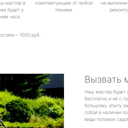
аш мастер в
комплектующие от любой
на выполнен
ае будет у
техники.
ремонту 
ении часа.
остики – 1000 руб.
Вызвать 
Наш мастер будет 
бесплатно и не с п
большому опыту за
собой в наличии по
виды поломок садов