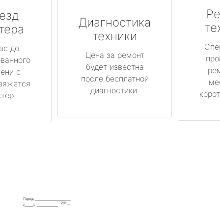
Ре
езд
Диагностика
те
тера
техники
Спе
ас до
Цена за ремонт
про
ованного
будет известна
ре
ени с
после бесплатной
ме
вяжется
диагностики.
корот
тер.