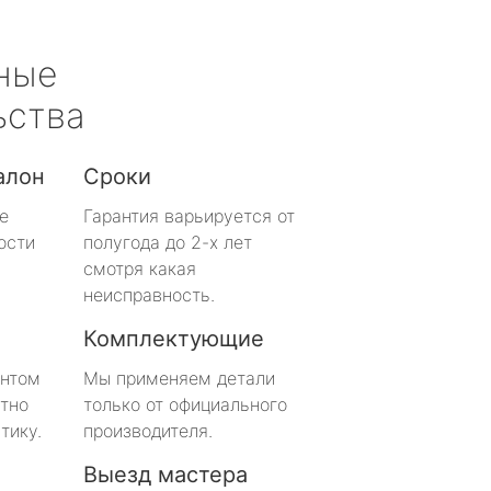
ные
ьства
алон
Сроки
е
Гарантия варьируется от
ости
полугода до 2-х лет
смотря какая
неисправность.
Комплектующие
онтом
Мы применяем детали
тно
только от официального
тику.
производителя.
Выезд мастера