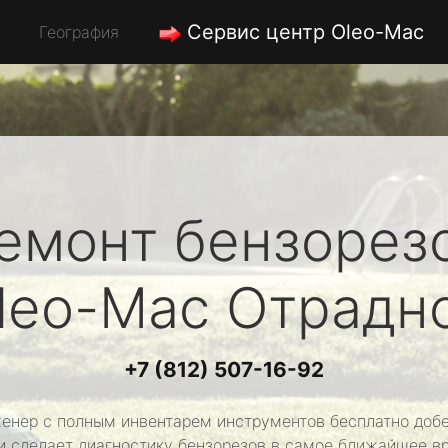
Сервис центр Oleo-Mac
География
емонт бензорез
leo-Mac
Отрадн
+7 (812) 507-16-92
енер с полным инвентарем инструментов бесплатно добе
и сделает диагностику бензорезов в самое ближайшее в