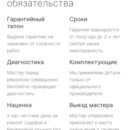
обязательства
Гарантийный
Сроки
талон
Гарантия варьируется
Выдаем гарантию не
от полугода до 2-х лет
зависимо от сложности
смотря какая
работ.
неисправность.
Диагностика
Комплектующие
Мастер перед
Мы применяем детали
ремонтом совершенно
только от
бесплатно производит
официального
диагностику.
производителя.
Наценка
Выезд мастера
У нас честные цены за
Мастер оперативно
ремонт садовой и
приезжает к месту
бензиновой техники без
назначения в течении