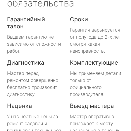
обязательства
Гарантийный
Сроки
талон
Гарантия варьируется
Выдаем гарантию не
от полугода до 2-х лет
зависимо от сложности
смотря какая
работ.
неисправность.
Диагностика
Комплектующие
Мастер перед
Мы применяем детали
ремонтом совершенно
только от
бесплатно производит
официального
диагностику.
производителя.
Наценка
Выезд мастера
У нас честные цены за
Мастер оперативно
ремонт садовой и
приезжает к месту
бензиновой техники без
назначения в течении