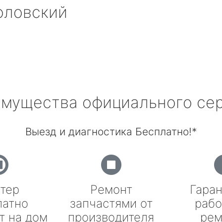
оловский
мущества официального се
Выезд и диагностика Бесплатно!*
тер
Ремонт
Гаран
латно
запчастями от
рабо
т на дом
производителя
рем