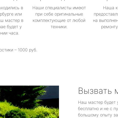
аходились в
Наши специалисты имеют
Наша к
рбурге или
при себе оригинальные
предоставл
аш мастер в
комплектующие от любой
на выполнен
ае будет у
техники.
ремонту 
ении часа.
остики – 1000 руб.
Вызвать 
Наш мастер будет 
бесплатно и не с п
большому опыту за