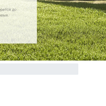
рется до
ремя.