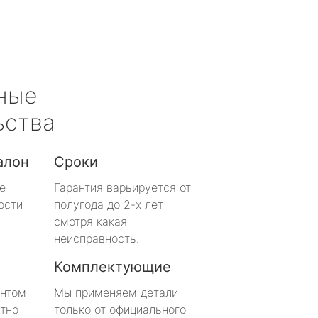
ные
ьства
алон
Сроки
е
Гарантия варьируется от
ости
полугода до 2-х лет
смотря какая
неисправность.
Комплектующие
онтом
Мы применяем детали
тно
только от официального