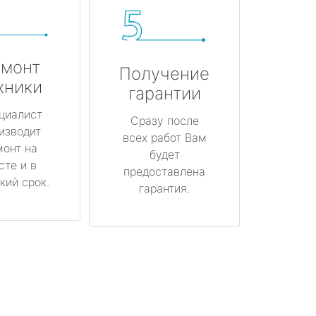
монт
Получение
хники
гарантии
циалист
Сразу после
изводит
всех работ Вам
монт на
будет
сте и в
предоставлена
кий срок.
гарантия.