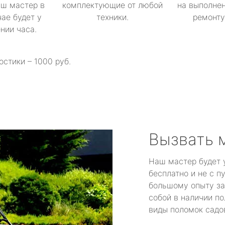
аш мастер в
комплектующие от любой
на выполнен
ае будет у
техники.
ремонту 
ении часа.
остики – 1000 руб.
Вызвать 
Наш мастер будет 
бесплатно и не с п
большому опыту за
собой в наличии по
виды поломок садов