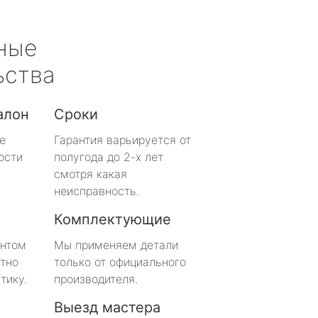
ные
ьства
алон
Сроки
е
Гарантия варьируется от
ости
полугода до 2-х лет
смотря какая
неисправность.
Комплектующие
онтом
Мы применяем детали
тно
только от официального
тику.
производителя.
Выезд мастера