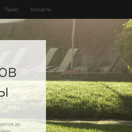
Прайс
Контакты
ов
ы
рется до
ремя.