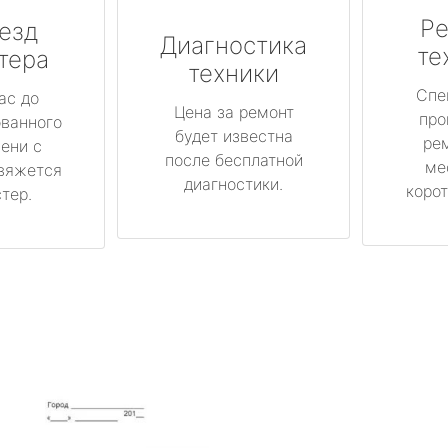
Ре
езд
Диагностика
те
тера
техники
Спе
ас до
Цена за ремонт
про
ованного
будет известна
ре
ени с
после бесплатной
ме
вяжется
диагностики.
корот
тер.