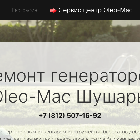
Сервис центр Oleo-Mac
География
емонт генератор
Oleo-Mac
Шушар
+7 (812) 507-16-92
енер с полным инвентарем инструментов бесплатно добе
и сделает диагностику генераторов в самое ближайшее в