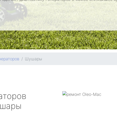
нераторов
Шушары
аторов
шары