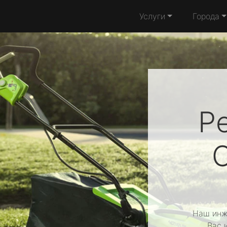
Услуги
Города
Р
Наш инж
Вас 