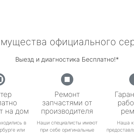
мущества официального се
Выезд и диагностика Бесплатно!*
тер
Ремонт
Гаран
латно
запчастями от
рабо
т на дом
производителя
рем
аходились в
Наши специалисты имеют
Наша к
рбурге или
при себе оригинальные
предоставл