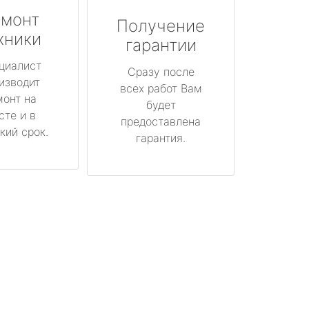
монт
Получение
хники
гарантии
циалист
Сразу после
изводит
всех работ Вам
монт на
будет
сте и в
предоставлена
кий срок.
гарантия.