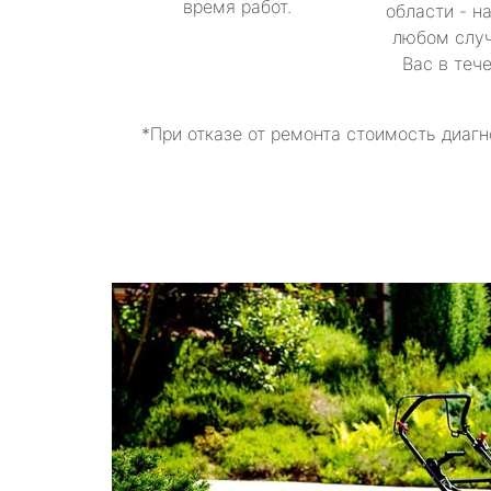
время работ.
области - н
любом случ
Вас в теч
*При отказе от ремонта стоимость диагн