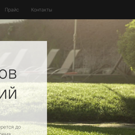
Прайс
Контакты
ов
ий
рется до
ремя.