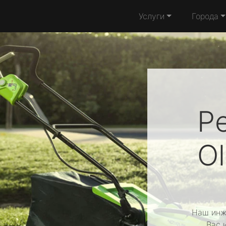
Услуги
Города
Р
O
Наш инж
Вас 