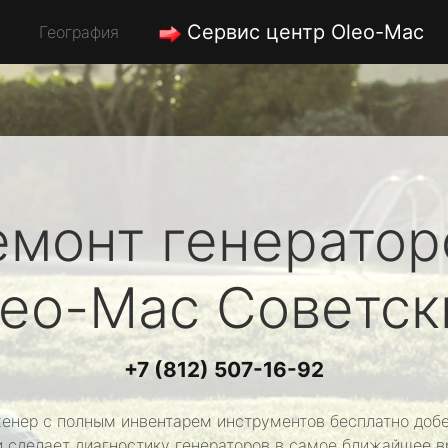
Сервис центр Oleo-Mac
География
емонт генератор
leo-Mac
Советск
+7 (812) 507-16-92
енер с полным инвентарем инструментов бесплатно добе
и сделает диагностику генераторов в самое ближайшее в