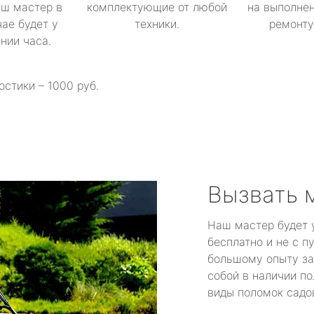
аш мастер в
комплектующие от любой
на выполнен
ае будет у
техники.
ремонту 
ении часа.
остики – 1000 руб.
Вызвать 
Наш мастер будет 
бесплатно и не с п
большому опыту за
собой в наличии по
виды поломок садов