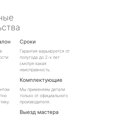
ные
ьства
алон
Сроки
е
Гарантия варьируется от
ости
полугода до 2-х лет
смотря какая
неисправность.
Комплектующие
онтом
Мы применяем детали
тно
только от официального
тику.
производителя.
Выезд мастера