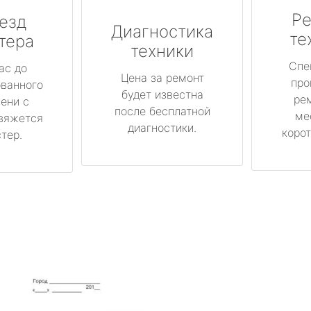
Ре
езд
Диагностика
те
тера
техники
Спе
ас до
Цена за ремонт
про
ованного
будет известна
ре
ени с
после бесплатной
ме
вяжется
диагностики.
корот
тер.