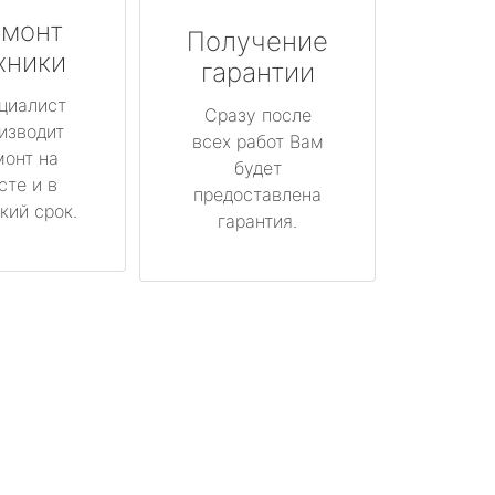
монт
Получение
хники
гарантии
циалист
Сразу после
изводит
всех работ Вам
монт на
будет
сте и в
предоставлена
кий срок.
гарантия.