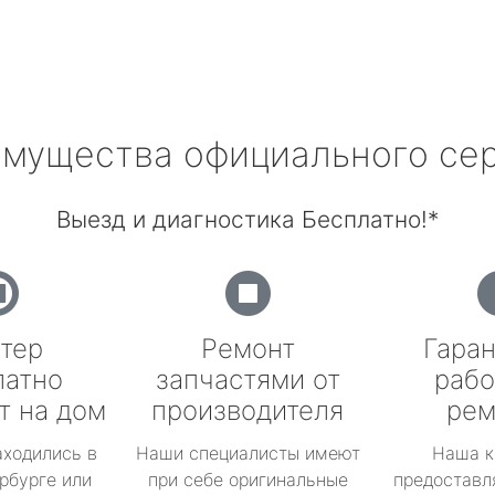
мущества официального се
Выезд и диагностика Бесплатно!*
тер
Ремонт
Гаран
латно
запчастями от
рабо
т на дом
производителя
рем
аходились в
Наши специалисты имеют
Наша к
рбурге или
при себе оригинальные
предоставл