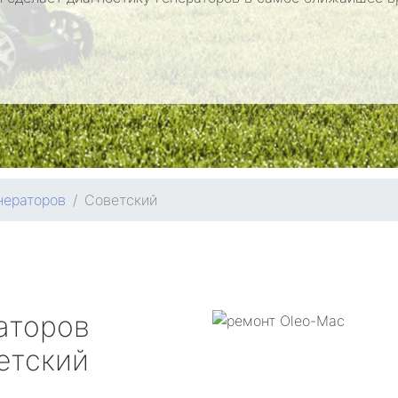
нераторов
Советский
аторов
етский