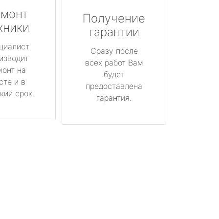
монт
Получение
хники
гарантии
циалист
Сразу после
изводит
всех работ Вам
монт на
будет
сте и в
предоставлена
кий срок.
гарантия.