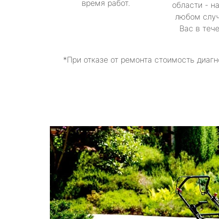
время работ.
области - н
любом случ
Вас в теч
*При отказе от ремонта стоимость диагн