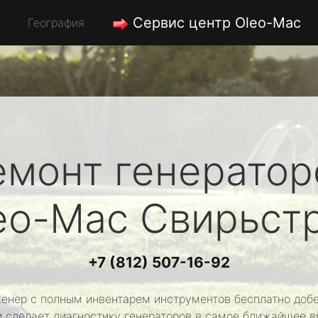
Сервис центр Oleo-Mac
География
емонт генератор
eo-Mac
Свирьст
+7 (812) 507-16-92
енер с полным инвентарем инструментов бесплатно добе
и сделает диагностику генераторов в самое ближайшее в