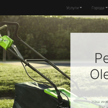
Услуги
Города
Р
Ol
Наш инж
Вас 