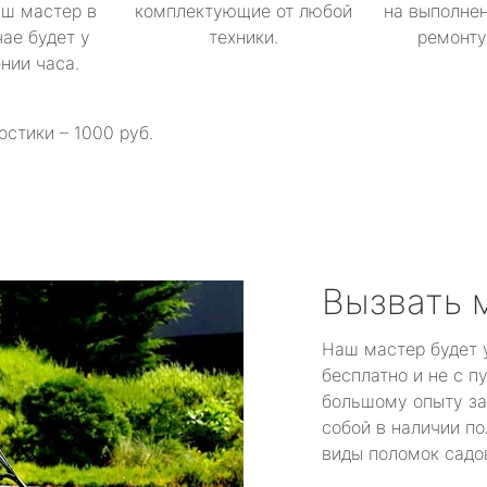
аш мастер в
комплектующие от любой
на выполнен
ае будет у
техники.
ремонту 
ении часа.
остики – 1000 руб.
Вызвать 
Наш мастер будет 
бесплатно и не с п
большому опыту за
собой в наличии по
виды поломок садов