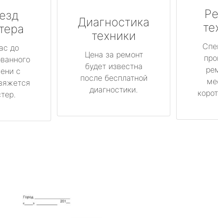
Ре
езд
Диагностика
те
тера
техники
Спе
ас до
Цена за ремонт
про
ованного
будет известна
ре
ени с
после бесплатной
ме
вяжется
диагностики.
корот
тер.