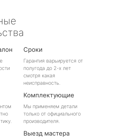
ные
ьства
алон
Сроки
е
Гарантия варьируется от
ости
полугода до 2-х лет
смотря какая
неисправность.
Комплектующие
онтом
Мы применяем детали
тно
только от официального
тику.
производителя.
Выезд мастера