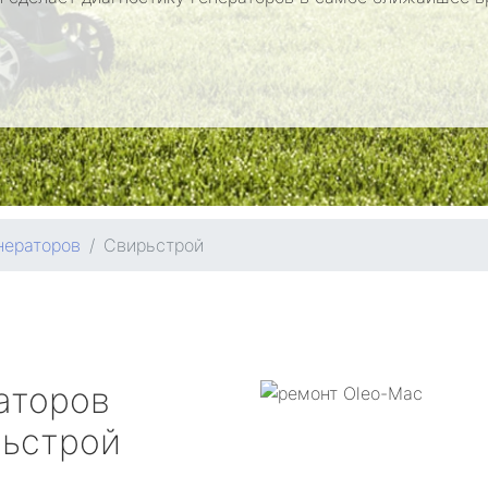
нераторов
Свирьстрой
аторов
ьстрой