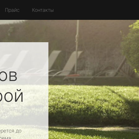
Прайс
Контакты
ов
рой
рется до
ремя.