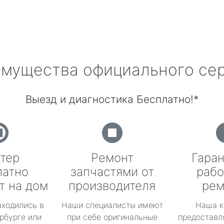
мущества официального се
Выезд и диагностика Бесплатно!*
тер
Ремонт
Гаран
латно
запчастями от
рабо
т на дом
производителя
рем
аходились в
Наши специалисты имеют
Наша к
рбурге или
при себе оригинальные
предоставл