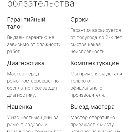
обязательства
Гарантийный
Сроки
талон
Гарантия варьируется
Выдаем гарантию не
от полугода до 2-х лет
зависимо от сложности
смотря какая
работ.
неисправность.
Диагностика
Комплектующие
Мастер перед
Мы применяем детали
ремонтом совершенно
только от
бесплатно производит
официального
диагностику.
производителя.
Наценка
Выезд мастера
У нас честные цены за
Мастер оперативно
ремонт садовой и
приезжает к месту
бензиновой техники без
назначения в течении