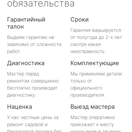
обязательства
Гарантийный
Сроки
талон
Гарантия варьируется
Выдаем гарантию не
от полугода до 2-х лет
зависимо от сложности
смотря какая
работ.
неисправность.
Диагностика
Комплектующие
Мастер перед
Мы применяем детали
ремонтом совершенно
только от
бесплатно производит
официального
диагностику.
производителя.
Наценка
Выезд мастера
У нас честные цены за
Мастер оперативно
ремонт садовой и
приезжает к месту
бензиновой техники без
назначения в течении