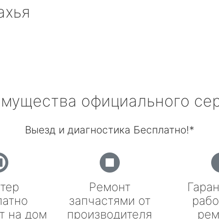
ахья
мущества официального се
Выезд и диагностика Бесплатно!*
тер
Ремонт
Гаран
латно
запчастями от
рабо
т на дом
производителя
рем