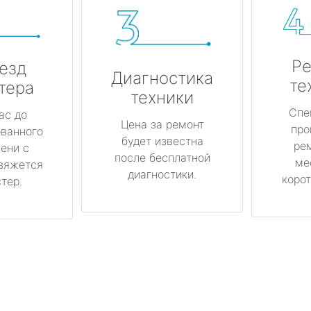
Ре
езд
Диагностика
те
тера
техники
Спе
ас до
Цена за ремонт
про
ованного
будет известна
ре
ени с
после бесплатной
ме
вяжется
диагностики.
корот
тер.