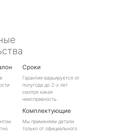
ные
ьства
алон
Сроки
е
Гарантия варьируется от
ости
полугода до 2-х лет
смотря какая
неисправность.
Комплектующие
онтом
Мы применяем детали
тно
только от официального