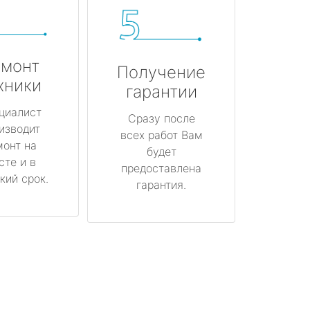
монт
Получение
хники
гарантии
циалист
Сразу после
изводит
всех работ Вам
монт на
будет
сте и в
предоставлена
кий срок.
гарантия.