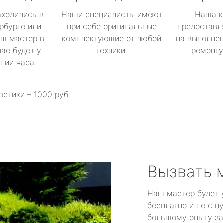
аходились в
Наши специалисты имеют
Наша к
рбурге или
при себе оригинальные
предоставл
аш мастер в
комплектующие от любой
на выполнен
ае будет у
техники.
ремонту 
ении часа.
остики – 1000 руб.
Вызвать 
Наш мастер будет 
бесплатно и не с п
большому опыту за