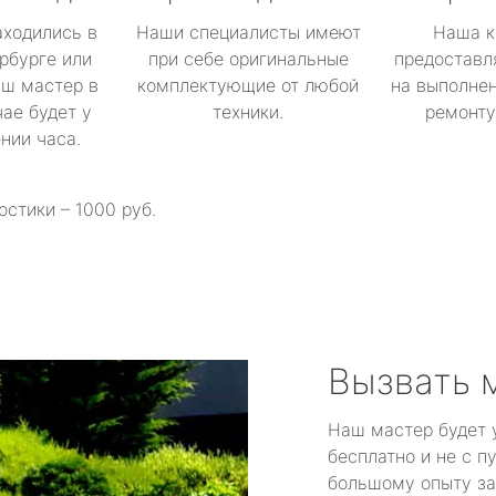
аходились в
Наши специалисты имеют
Наша к
рбурге или
при себе оригинальные
предоставл
аш мастер в
комплектующие от любой
на выполнен
ае будет у
техники.
ремонту 
ении часа.
остики – 1000 руб.
Вызвать 
Наш мастер будет 
бесплатно и не с п
большому опыту за