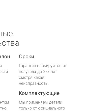
ные
ьства
алон
Сроки
е
Гарантия варьируется от
ости
полугода до 2-х лет
смотря какая
неисправность.
Комплектующие
онтом
Мы применяем детали
тно
только от официального