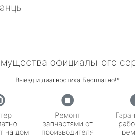
анцы
мущества официального се
Выезд и диагностика Бесплатно!*
тер
Ремонт
Гаран
латно
запчастями от
рабо
т на дом
производителя
рем