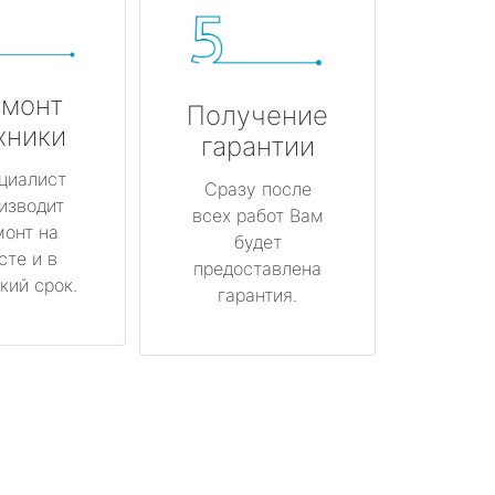
монт
Получение
хники
гарантии
циалист
Сразу после
изводит
всех работ Вам
монт на
будет
сте и в
предоставлена
кий срок.
гарантия.