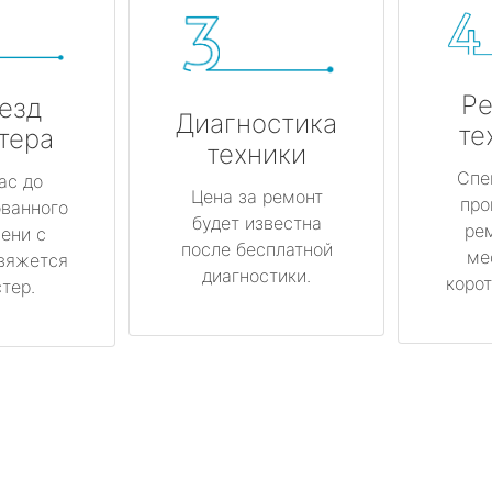
Ре
езд
Диагностика
те
тера
техники
Спе
ас до
Цена за ремонт
про
ованного
будет известна
ре
ени с
после бесплатной
ме
вяжется
диагностики.
корот
тер.